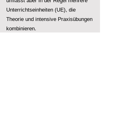
umfasst aber in der Regel mehrere
Unterrichtseinheiten (UE), die
Theorie und intensive Praxisübungen
kombinieren.
Darf ich mit Stufe 2 an unter
Spannung stehenden
Batterien arbeiten?
Nein. Die Stufe 2 berechtigt zum
Arbeiten im
spannungsfreien
Zustand
. Für Arbeiten im Inneren
einer aktiven Batterie oder
Messungen unter Spannung ist die
Stufe 3 (AuS)
erforderlich.