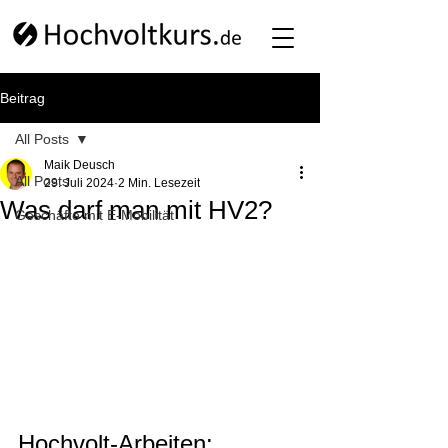
Beitrag
All Posts
Maik Deusch
All Posts
29. Juli 2024
2 Min. Lesezeit
Was darf man mit HV2?
Geschäfte mit E-Mobilität
Hochvolt-Arbeiten: 