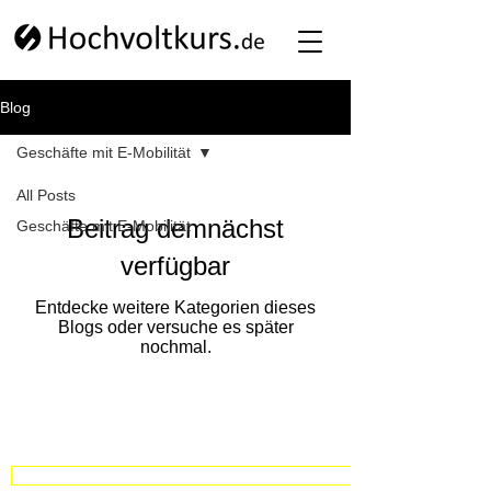
Blog
Geschäfte mit E-Mobilität
All Posts
Beitrag demnächst
Geschäfte mit E-Mobilität
verfügbar
Entdecke weitere Kategorien dieses
Blogs oder versuche es später
nochmal.
NEU: Umfassender Guide zum Thema Hochvolt Schulung