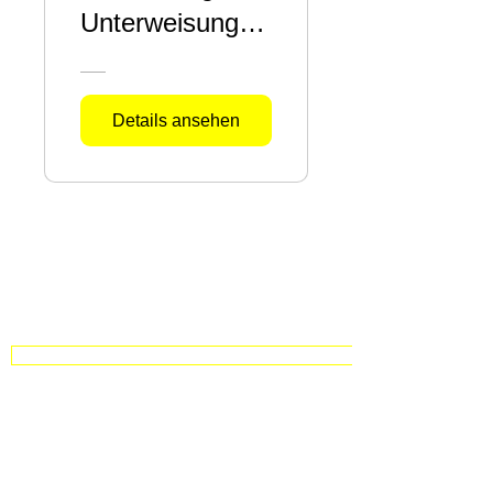
Unterweisung
Hochvolt Kfz
(FuP)
Details ansehen
NEU: Umfassender Guide zum Thema Hochvolt Schulung