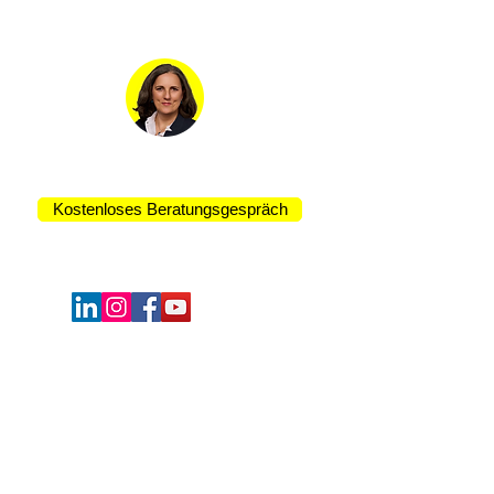
Kontakt:
Rocio Gordillo Casado
Kaufmännische Leitung
Kostenloses Beratungsgespräch
Schulungen:
UVV-Unterweisung
Stufe S- Sensibilisierung
Stufe 1S - FuP