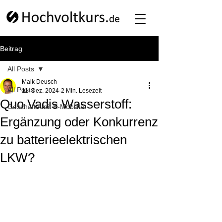
Beitrag
All Posts
Maik Deusch
All Posts
11. Dez. 2024
2 Min. Lesezeit
Quo Vadis Wasserstoff:
Geschäfte mit E-Mobilität
Ergänzung oder Konkurrenz
zu batterieelektrischen
LKW?