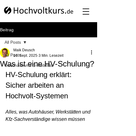
Beitrag
All Posts
Maik Deusch
All Posts
16. Sept. 2025
3 Min. Lesezeit
Was ist eine HV-Schulung?
Geschäfte mit E-Mobilität
HV-Schulung erklärt: 
Sicher arbeiten an 
Hochvolt-Systemen
Alles, was Autohäuser, Werkstätten und 
Kfz-Sachverständige wissen müssen