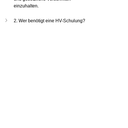
einzuhalten.
2. Wer benötigt eine HV-Schulung?
3. Welche Inhalte hat eine HV-
Schulung Stufe 1?
4. Ist eine HV-Schulung gesetzlich 
vorgeschrieben?
5. Welche Vorteile hat eine Online-
HV-Schulung?